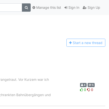
Manage this list
Sign In
Sign Up
Start a n
ew thread
e rangetraut. Vor Kurzem war ich
4
5
0
0
schrankten Bahnübergängen und