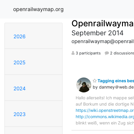
openrailwaymap.org
Openrailwayma
September 2014
2026
openrailwaymap@openrai
3 participants
2 discussion
2025
Tagging eines be
by danmey＠web.de
2024
Hallo allerseits! Ich mappe se
auf Borkum und die dortige Ne
https://wiki.openstreetmap.or
2023
http://commons.wikimedia.o
blinkt weiß, wenn ein Zug si