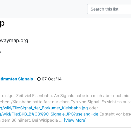
p
lwaymap.org
s
stimmten Signals
07 Oct '14
it einiger Zeit viel Eisenbahn. An Signale habe ich mich aber noch ni
ben-/Kleinbahn hatte fast nur einen Typ von Signal. Es sieht so aus:
g/wiki/File:Signal_der_Borkumer_Kleinbahn.jpg
oder
rg/wiki/File:BKB_B%C3%9C-Signale.JPG?uselang=de
Es steht vor be
ch dem Bü nähert. Bei Wikipedia
…
[View More]