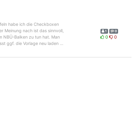
afeln habe ich die Checkboxen
 Meinung nach ist das sinnvoll,
1
0
em NBÜ-Balken zu tun hat. Man
0
0
st ggf. die Vorlage neu laden
…