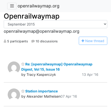
openrailwaymap.org
Openrailwaymap
openrailwaymap@openrailwaymap.org
N
ew thread
5 participants
10 discussions
Re: [openrailwaymap] Openrailwaymap
Digest, Vol 15, Issue 16
by Tracy Kasperczyk
13 Apr '16
Station importance
by Alexander Matheisen
07 Apr '16