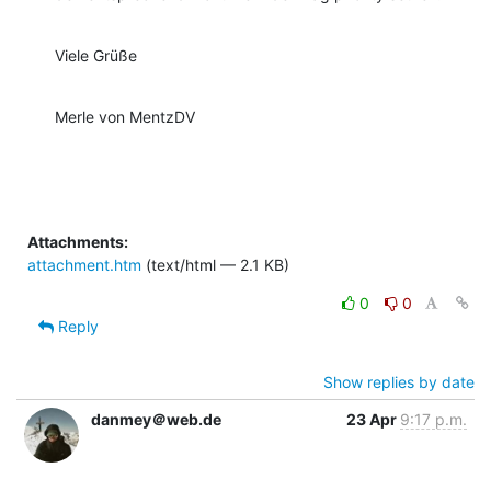
Viele Grüße
Merle von MentzDV
Attachments:
attachment.htm
(text/html — 2.1 KB)
0
0
Reply
Show replies by date
danmey＠web.de
23 Apr
9:17 p.m.