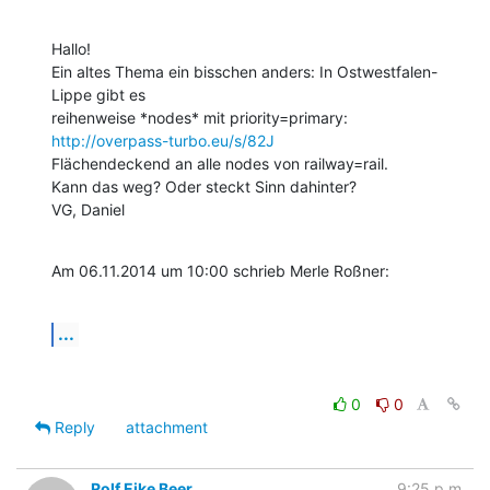
Hallo!

Ein altes Thema ein bisschen anders: In Ostwestfalen-
Lippe gibt es 

reihenweise *nodes* mit priority=primary: 
http://overpass-turbo.eu/s/82J
Flächendeckend an alle nodes von railway=rail.

Kann das weg? Oder steckt Sinn dahinter?

VG, Daniel
Am 06.11.2014 um 10:00 schrieb Merle Roßner:
...
0
0
Reply
attachment
Rolf Eike Beer
9:25 p.m.