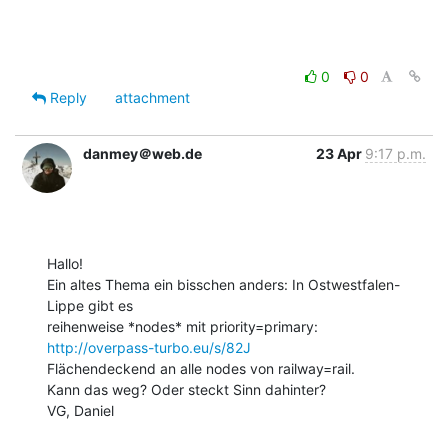
0
0
Reply
attachment
danmey＠web.de
23 Apr
9:17 p.m.
Hallo!

Ein altes Thema ein bisschen anders: In Ostwestfalen-
Lippe gibt es 

reihenweise *nodes* mit priority=primary: 
http://overpass-turbo.eu/s/82J
Flächendeckend an alle nodes von railway=rail.

Kann das weg? Oder steckt Sinn dahinter?

VG, Daniel