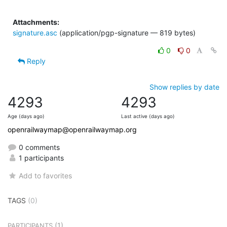
Attachments:
signature.asc
(application/pgp-signature — 819 bytes)
0
0
Reply
Show replies by date
4293
4293
Age (days ago)
Last active (days ago)
openrailwaymap@openrailwaymap.org
0 comments
1 participants
Add to favorites
TAGS
(0)
(1)
PARTICIPANTS